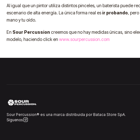
Al igual que un pintor utiliza distintos pinceles, un baterista puede
escenario de alta energía. La única forma real es
ir probando
, pero
mano y tu oído.
En
Sour Percussion
creemos que no hay medidas únicas, sino elec
modelo, haciendo click en
www.sourpercussion.com
Sour Percussion® es una marca distribuida por Bataca Store SpA.
Síguenos