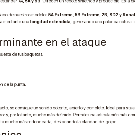
 estándar
7A, 5A y 5B
. Ofrecen un rebote simétrico y predecible. Es la 
stico de nuestros modelos
5A Extreme, 5B Extreme, 2B, SD2 y Ronal
gra mediante una
longitud extendida
, generando una palanca natural 
erminante en el ataque
puesta de tus baquetas.
n de la punta.
to, se consigue un sonido potente, abierto y completo. Ideal para situ
or y, por lo tanto, mucho más definido. Permite una articulación más co
ta mucho más redondeada, destacando la claridad del golpe.
cnica