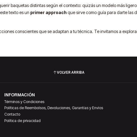
 requerir baquetas distintas según el contexto: quizás un modelo más lige
 este texto es un
primer approach
que sirve como guía para darte las dire
ciones conscientes que se adaptan a tu técnica. Te invitamos a explora
VOLVER ARRIBA
INFORMACIÓN
Términos y Condiciones
Políticas de Reembolsos, Devoluciones, Garantías y Envíos
Contacto
Política de privacidad