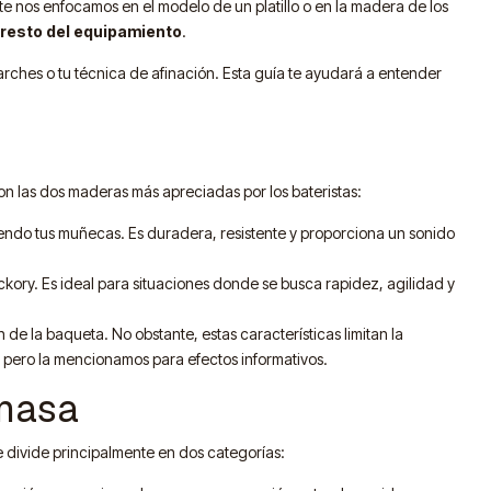
e nos enfocamos en el modelo de un platillo o en la madera de los
 resto del equipamiento
.
parches o tu técnica de afinación. Esta guía te ayudará a entender
n las dos maderas más apreciadas por los bateristas:
ndo tus muñecas. Es duradera, resistente y proporciona un sonido
kory. Es ideal para situaciones donde se busca rapidez, agilidad y
e la baqueta. No obstante, estas características limitan la
pero la mencionamos para efectos informativos.
 masa
 divide principalmente en dos categorías: