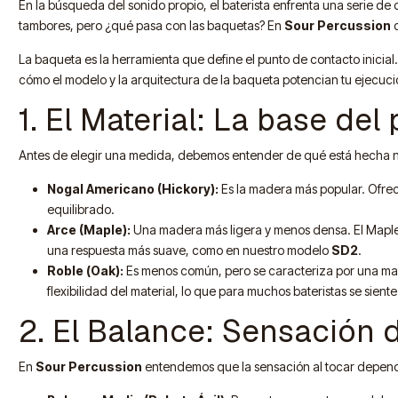
En la búsqueda del sonido propio, el baterista enfrenta una serie d
tambores, pero ¿qué pasa con las baquetas? En
Sour Percussion
c
La baqueta es la herramienta que define el punto de contacto inicial.
cómo el modelo y la arquitectura de la baqueta potencian tu ejecuci
1. El Material: La base del
Antes de elegir una medida, debemos entender de qué está hecha n
Nogal Americano (Hickory):
Es la madera más popular. Ofrec
equilibrado.
Arce (Maple):
Una madera más ligera y menos densa. El Maple p
una respuesta más suave, como en nuestro modelo
SD2
.
Roble (Oak):
Es menos común, pero se caracteriza por una mayor
flexibilidad del material, lo que para muchos bateristas se siente
2. El Balance: Sensación 
En
Sour Percussion
entendemos que la sensación al tocar depende