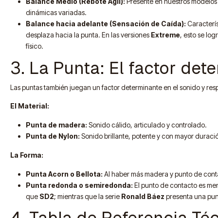
Balance Medio (Rebote Ágil):
Presente en nuestros modelos
dinámicas variadas.
Balance hacia adelante (Sensación de Caída):
Caracterí
desplaza hacia la punta. En las versiones
Extreme
, esto se lo
físico.
3. La Punta: El factor det
Las puntas también juegan un factor determinante en el sonido y res
El Material:
Punta de madera:
Sonido cálido, articulado y controlado.
Punta de Nylon:
Sonido brillante, potente y con mayor duració
La Forma:
Punta Acorn o Bellota:
Al haber más madera y punto de contac
Punta redonda o semiredonda:
El punto de contacto es men
que
SD2
; mientras que la serie
Ronald Báez
presenta una pun
4. Tabla de Referencia Té