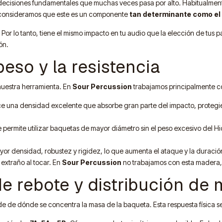
e decisiones fundamentales que muchas veces pasa por alto. Habitualment
onsideramos que este es un componente
tan determinante como el
 Por lo tanto, tiene el mismo impacto en tu audio que la elección de tus 
ón.
 peso y la resistencia
uestra herramienta. En
Sour Percussion
trabajamos principalmente co
e una densidad excelente que absorbe gran parte del impacto, protegie
ermite utilizar baquetas de mayor diámetro sin el peso excesivo del Hic
 densidad, robustez y rigidez, lo que aumenta el ataque y la duración d
 extraño al tocar. En
Sour Percussion
no trabajamos con esta madera, 
de rebote y distribución de
 de dónde se concentra la masa de la baqueta. Esta respuesta física se