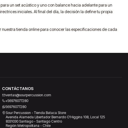
ro para un set acústico y uno con balance hacia adelante para un
ctrices iniciales. Al final del día, la decisión la define tu propia
r nuestra tienda online para conocer las especificaciones de cada
CONTÁCTANOS
ventas@sourpercussion.com
+56976077280
56976077280
Sour Percussion - Tienda Bataca Store
Avenida Alameda Libertador Bernardo O'Higgins 108, Local 125
8331030 Santiago - Santiago Centro
Región Metropolitana - Chile