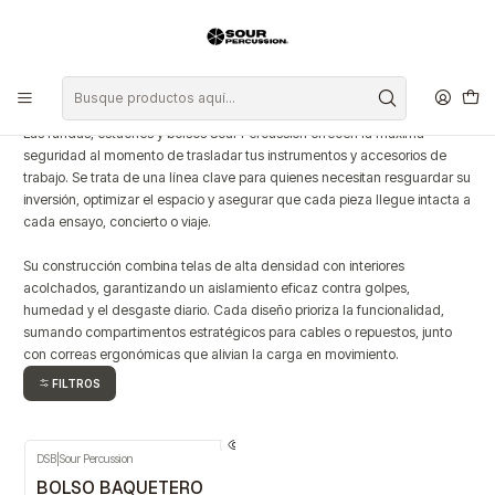
Inicio
Fundas, Estuches y Bolsos
Fundas, Estuches y Bolsos
Las fundas, estuches y bolsos Sour Percussion ofrecen la máxima
seguridad al momento de trasladar tus instrumentos y accesorios de
trabajo. Se trata de una línea clave para quienes necesitan resguardar su
inversión, optimizar el espacio y asegurar que cada pieza llegue intacta a
cada ensayo, concierto o viaje.
Su construcción combina telas de alta densidad con interiores
acolchados, garantizando un aislamiento eficaz contra golpes,
humedad y el desgaste diario. Cada diseño prioriza la funcionalidad,
sumando compartimentos estratégicos para cables o repuestos, junto
con correas ergonómicas que alivian la carga en movimiento.
FILTROS
DSB
|
Sour Percussion
BOLSO BAQUETERO