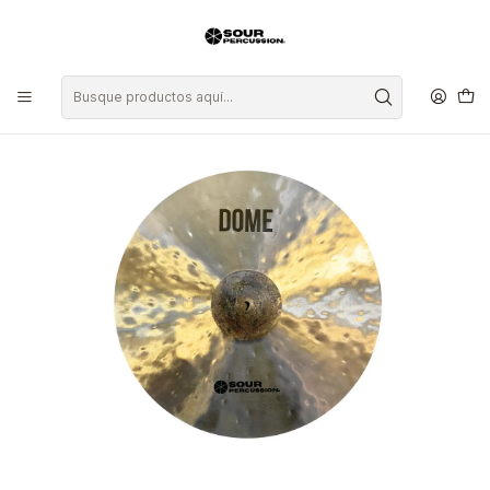
Inicio
Platillos
Splash
Platillo Sour Percussion Dome Splash 10"