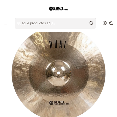
Inicio
Platillos
Ride
Platillo Sour Percussion Dual Heavy Ride 21"