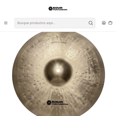
Inicio
Platillos
Ride
Platillo Sour Percussion Brilliant Medium Ride 22"