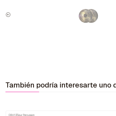
También podría interesarte un
DRH13
|
Sour Percussion