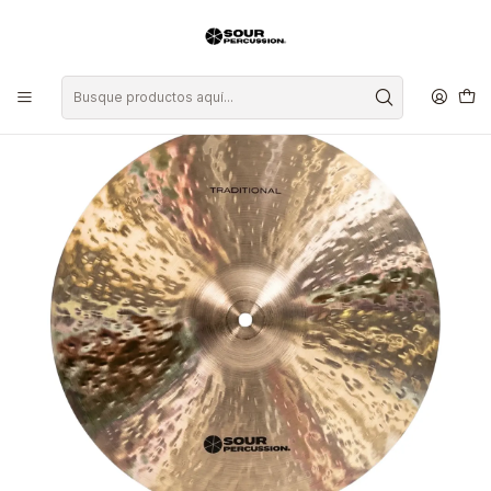
Inicio
Platillos
Ride
Platillo Sour Percussion Traditional Medium Ride 22"