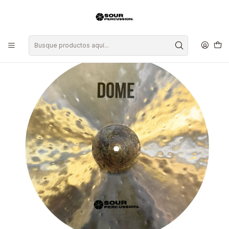
Inicio
Platillos
Ride
Platillo Sour Percussion Dome Heavy Ride 20"